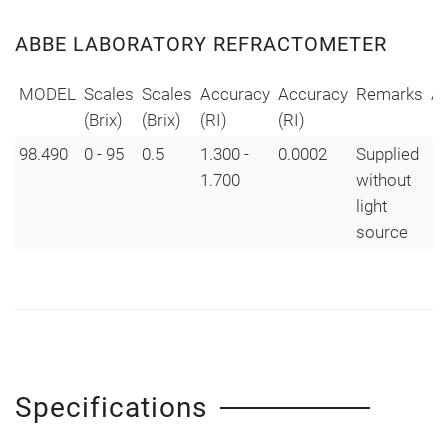
ABBE LABORATORY REFRACTOMETER
MODEL
Scales
Scales
Accuracy
Accuracy
Remarks
A
(Brix)
(Brix)
(RI)
(RI)
98.490
0 - 95
0.5
1.300 -
0.0002
Supplied
1.700
without
light
source
Specifications