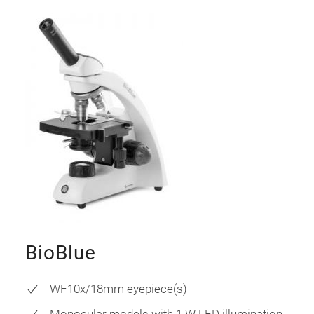
BioBlue
WF10x/18mm eyepiece(s)
Monocular models with 1 W LED illumination