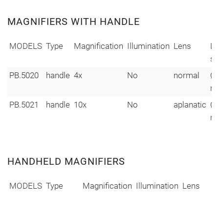
MAGNIFIERS WITH HANDLE
MODELS
Type
Magnification
Illumination
Lens
Le
si
PB.5020
handle
4x
No
normal
Ø 
m
PB.5021
handle
10x
No
aplanatic
Ø 
m
HANDHELD MAGNIFIERS
MODELS
Type
Magnification
Illumination
Lens