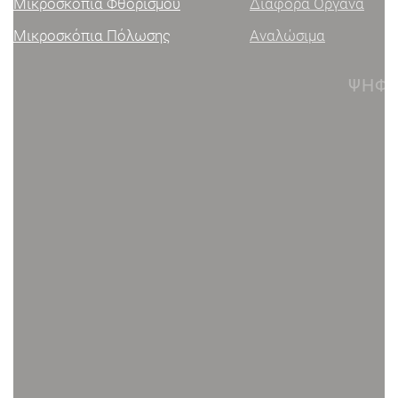
Μικροσκόπια Φθορισμού
Διάφορα Όργανα
Μικροσκόπια Πόλωσης
Αναλώσιμα
ΨΗΦΙΑΚΑ ΜΙΚΡΟΣΚΌΠΙΑ
Ψηφιακά μικροσκόπια χειρό
Βάσεις μικροσκοπίων
Λογισμικό